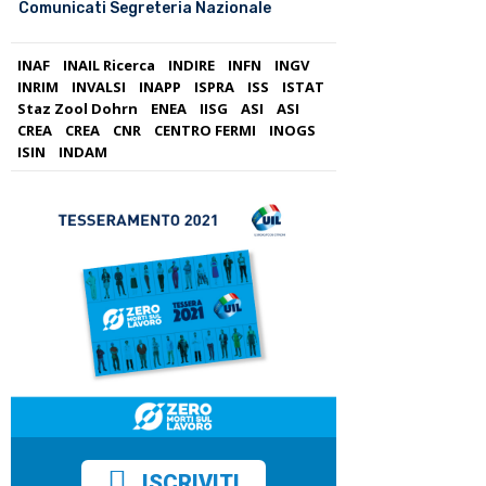
Comunicati Segreteria Nazionale
INAF
INAIL Ricerca
INDIRE
INFN
INGV
INRIM
INVALSI
INAPP
ISPRA
ISS
ISTAT
Staz Zool Dohrn
ENEA
IISG
ASI
ASI
CREA
CREA
CNR
CENTRO FERMI
INOGS
ISIN
INDAM
ISCRIVITI