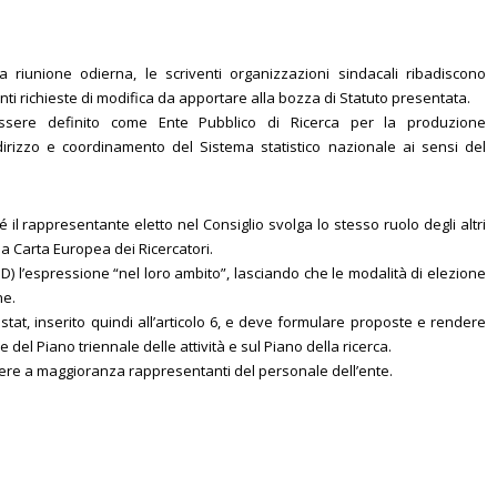
a riunione odierna, le scriventi organizzazioni sindacali ribadiscono
ti richieste di modifica da apportare alla bozza di Statuto presentata.
 essere definito come Ente Pubblico di Ricerca per la produzione
indirizzo e coordinamento del Sistema statistico nazionale ai sensi del
é il rappresentante eletto nel Consiglio svolga lo stesso ruolo degli altri
a Carta Europea dei Ricercatori.
t. D) l’espressione “nel loro ambito”, lasciando che le modalità di elezione
ne.
Istat, inserito quindi all’articolo 6, e deve formulare proposte e rendere
e del Piano triennale delle attività e sul Piano della ricerca.
sere a maggioranza rappresentanti del personale dell’ente.