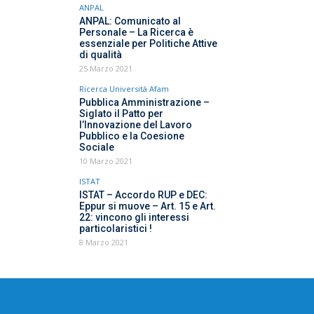
ANPAL
ANPAL: Comunicato al
Personale – La Ricerca è
essenziale per Politiche Attive
di qualità
25 Marzo 2021
Ricerca Università Afam
Pubblica Amministrazione –
Siglato il Patto per
l’Innovazione del Lavoro
Pubblico e la Coesione
Sociale
10 Marzo 2021
ISTAT
ISTAT – Accordo RUP e DEC:
Eppur si muove – Art. 15 e Art.
22: vincono gli interessi
particolaristici !
8 Marzo 2021