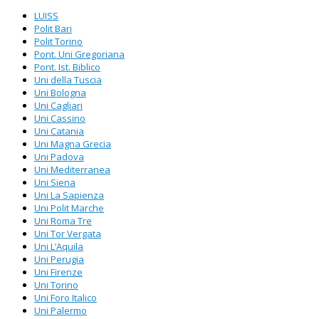
LUISS
Polit Bari
Polit Torino
Pont. Uni Gregoriana
Pont. Ist. Biblico
Uni della Tuscia
Uni Bologna
Uni Cagliari
Uni Cassino
Uni Catania
Uni Magna Grecia
Uni Padova
Uni Mediterranea
Uni Siena
Uni La Sapienza
Uni Polit Marche
Uni Roma Tre
Uni Tor Vergata
Uni L’Aquila
Uni Perugia
Uni Firenze
Uni Torino
Uni Foro Italico
Uni Palermo