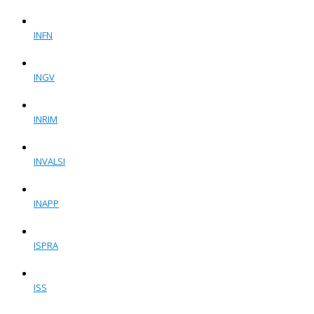
INFN
INGV
INRIM
INVALSI
INAPP
ISPRA
ISS