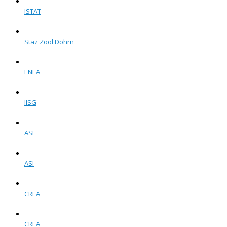
ISTAT
Staz Zool Dohrn
ENEA
IISG
ASI
ASI
CREA
CREA