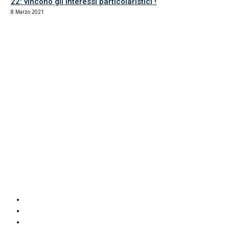
22: vincono gli interessi particolaristici !
8 Marzo 2021
Il sindacato del comparto Ricerca, Università e AFAM
La sede
Via Umbria 15
00187 Roma
Tel 06.4870125
Fax 06.87459039
email Scuola
email RUA
PEC RUA
Servizi UIL
Italuil
CAF Uil
ADOC