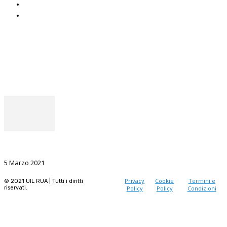
Uniat
Uil Mobbing & Stalking
Seguici
Facebook
Instagram
Il punto del Segretario Generale
La Ricerca, il volano da sostenere nel prossimo futuro
5 Marzo 2021
Privacy
Cookie
Termini e
© 2021 UIL RUA | Tutti i diritti
riservati.
Policy
Policy
Condizioni