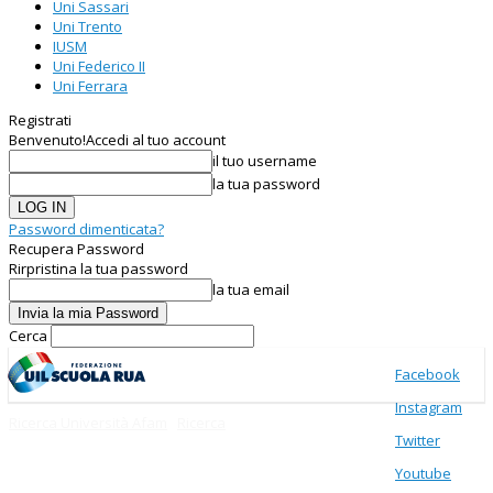
Uni Sassari
Uni Trento
IUSM
Uni Federico II
Uni Ferrara
Registrati
Benvenuto!
Accedi al tuo account
il tuo username
la tua password
Password dimenticata?
Recupera Password
Rirpristina la tua password
la tua email
Cerca
Facebook
Instagram
Ricerca Università Afam
Ricerca
Twitter
Youtube