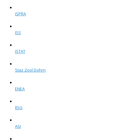
ISPRA
ISS
ISTAT
Staz Zool Dohrn
ENEA
IISG
ASI