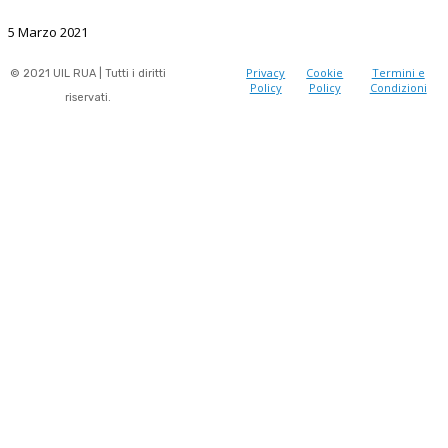
5 Marzo 2021
Privacy
Cookie
Termini e
© 2021 UIL RUA | Tutti i diritti
Policy
Policy
Condizioni
riservati.