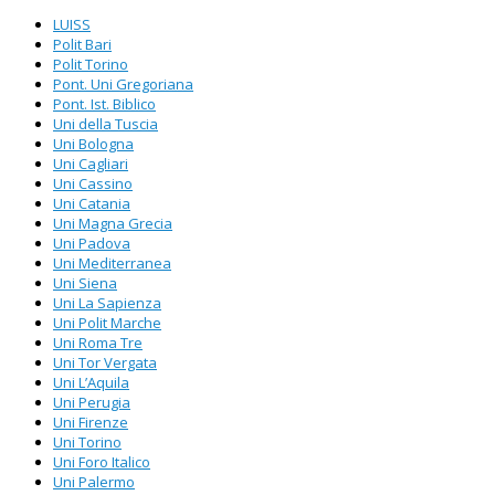
LUISS
Polit Bari
Polit Torino
Pont. Uni Gregoriana
Pont. Ist. Biblico
Uni della Tuscia
Uni Bologna
Uni Cagliari
Uni Cassino
Uni Catania
Uni Magna Grecia
Uni Padova
Uni Mediterranea
Uni Siena
Uni La Sapienza
Uni Polit Marche
Uni Roma Tre
Uni Tor Vergata
Uni L’Aquila
Uni Perugia
Uni Firenze
Uni Torino
Uni Foro Italico
Uni Palermo