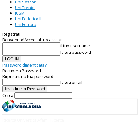
Uni Sassari
Uni Trento
IUSM
Uni Federico II
Uni Ferrara
Registrati
Benvenuto!
Accedi al tuo account
il tuo username
la tua password
Password dimenticata?
Recupera Password
Rirpristina la tua password
la tua email
Cerca
Ricerca Università Afam
Ricerca