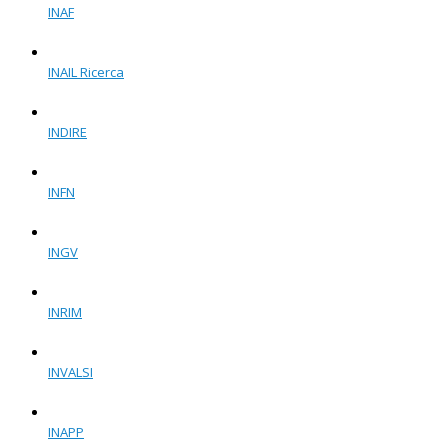
INAF
INAIL Ricerca
INDIRE
INFN
INGV
INRIM
INVALSI
INAPP