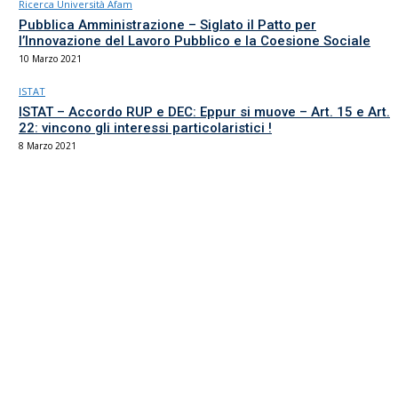
Ricerca Università Afam
Pubblica Amministrazione – Siglato il Patto per
l’Innovazione del Lavoro Pubblico e la Coesione Sociale
10 Marzo 2021
ISTAT
ISTAT – Accordo RUP e DEC: Eppur si muove – Art. 15 e Art.
22: vincono gli interessi particolaristici !
8 Marzo 2021
Il sindacato del comparto Ricerca, Università e AFAM
La sede
Via Umbria 15
00187 Roma
Tel 06.4870125
Fax 06.87459039
email Scuola
email RUA