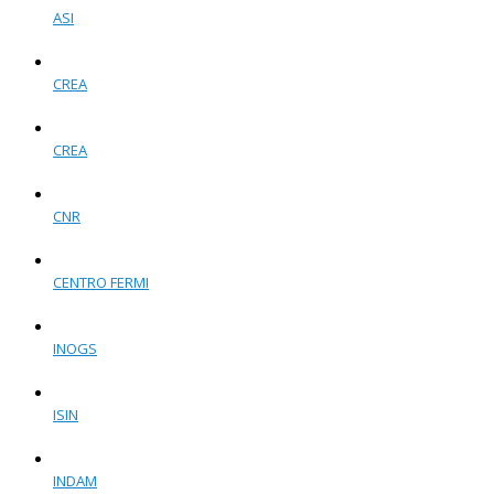
ASI
CREA
CREA
CNR
CENTRO FERMI
INOGS
ISIN
INDAM