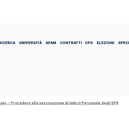
RICERCA
UNIVERSITÀ
AFAM
CONTRATTI
CPO
ELEZIONI
SPECI
 – La Ricerca è essenziale per Politiche Attive di qualità
lato il Patto per l’Innovazione del Lavoro Pubblico e la Coesione Soci
 si muove – Art. 15 e Art. 22: vincono gli interessi particolaristici !
A
le – Procedere alla vaccinazione di tutto il Personale degli EPR