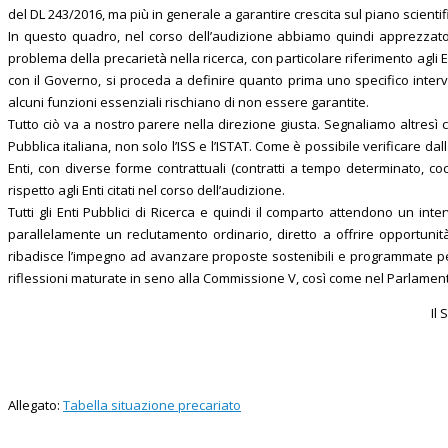
del DL 243/2016, ma più in generale a garantire crescita sul piano scientif
In questo quadro, nel corso dell’audizione abbiamo quindi apprezzato i
problema della precarietà nella ricerca, con particolare riferimento agli En
con il Governo, si proceda a definire quanto prima uno specifico interv
alcuni funzioni essenziali rischiano di non essere garantite.
Tutto ciò va a nostro parere nella direzione giusta. Segnaliamo altresì 
Pubblica italiana, non solo l’ISS e l’ISTAT. Come è possibile verificare dal
Enti, con diverse forme contrattuali (contratti a tempo determinato, coco
rispetto agli Enti citati nel corso dell’audizione.
Tutti gli Enti Pubblici di Ricerca e quindi il comparto attendono un inte
parallelamente un reclutamento ordinario, diretto a offrire opportunit
ribadisce l’impegno ad avanzare proposte sostenibili e programmate per 
riflessioni maturate in seno alla Commissione V, così come nel Parlamento,
Il
Allegato:
Tabella situazione precariato