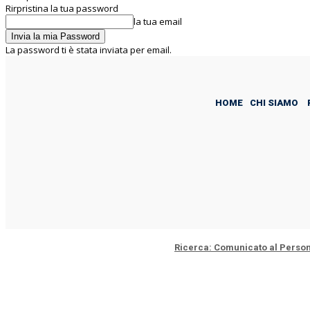
Rirpristina la tua password
la tua email
La password ti è stata inviata per email.
C
21.2
Rome
domenica 9 Agosto 2026
HOME
CHI SIAMO
Ultime:
ANPAL: Comunicato al Personale
Pubblica Amministrazione – Sig
ISTAT – Accordo RUP e DEC: Eppur
ASI: Lettera a Presidente e Cd
Ricerca: Comunicato al Persona