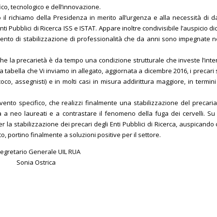
ico, tecnologico e dell’innovazione.
l richiamo della Presidenza in merito all’urgenza e alla necessità di d
ti Pubblici di Ricerca ISS e ISTAT. Appare inoltre condivisibile l’auspicio d
ento di stabilizzazione di professionalità che da anni sono impegnate neg
che la precarietà è da tempo una condizione strutturale che investe l’inte
la tabella che Vi inviamo in allegato, aggiornata a dicembre 2016, i precari s
co, assegnisti) e in molti casi in misura addirittura maggiore, in termini
rvento specifico, che realizzi finalmente una stabilizzazione del precariat
à a neo laureati e a contrastare il fenomeno della fuga dei cervelli. Su
la stabilizzazione dei precari degli Enti Pubblici di Ricerca, auspicando 
 portino finalmente a soluzioni positive per il settore.
 Segretario Generale UIL RUA
Sonia Ostrica