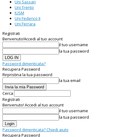
Uni Sassari
Uni Trento
IUSM
Uni Federico II
Uni Ferrara
Registrati
Benvenuto!
Accedi al tuo account
il tuo username
la tua password
Password dimenticata?
Recupera Password
Rirpristina la tua password
la tua email
Cerca
Registrati
Benvenuto! Accedi al tuo account
il tuo username
la tua password
Password dimenticata? Chiedi aiuto
Recupera Password