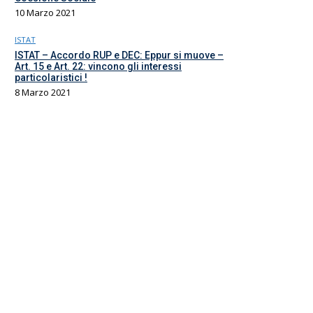
10 Marzo 2021
ISTAT
ISTAT – Accordo RUP e DEC: Eppur si muove –
Art. 15 e Art. 22: vincono gli interessi
particolaristici !
8 Marzo 2021
Il sindacato del comparto Ricerca, Università e AFAM
La sede
Via Umbria 15
00187 Roma
Tel 06.4870125
Fax 06.87459039
email Scuola
email RUA
PEC RUA