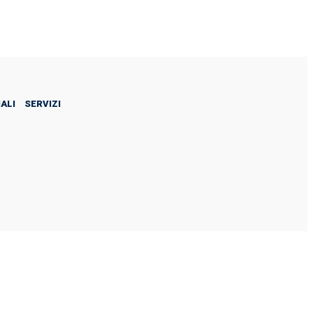
Facebook
Sign in / Join
Instagram
ALI
SERVIZI
ale