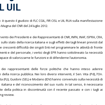
L UIL
 è questo il giudizio di FLC CGIL, FIR CISL e UIL RUA sulla manifestazione
a Magna del CNR del 24 luglio 2012.
tervento dei Presidenti e dei Rappresentanti di CNR, INFN, INAF, ISPRA, CRA,
lo stato della ricerca italiana e sugli effetti dei tagli lineari previsti dal
 crescenti difficoltà dei singoli Enti nel programmare le attività di fronte
menti e del personale, i vertici degli EPR hanno sottolineato la necessità
capace di valorizzarne le funzioni e di difenderne l’autonomia.
 dei rappresentanti delle forze politiche che hanno inteso aderire
 della ricerca pubblica. Nei loro diversi interventi, il Sen. Vita (Pd), l’On.
nata (FLI), Guidoni (SEL) e Modano (IDV) hanno convenuto sulla necessità di
a italiana e del riconoscimento del suo ruolo. In tal senso, è necessaria
della politica in discontinuità con il recente passato e con i tagli ai
ing review.