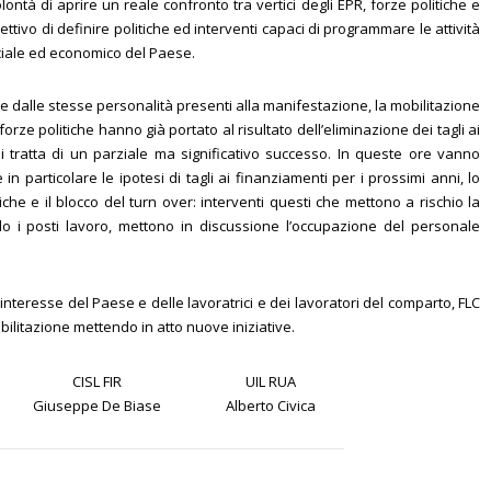
à di aprire un reale confronto tra vertici degli EPR, forze politiche e
iettivo di definire politiche ed interventi capaci di programmare le attività
ociale ed economico del Paese.
e dalle stesse personalità presenti alla manifestazione, la mobilitazione
forze politiche hanno già portato al risultato dell’eliminazione dei tagli ai
i tratta di un parziale ma significativo successo. In queste ore vanno
in particolare le ipotesi di tagli ai finanziamenti per i prossimi anni, lo
che e il blocco del turn over: interventi questi che mettono a rischio la
o i posti lavoro, mettono in discussione l’occupazione del personale
’interesse del Paese e delle lavoratrici e dei lavoratori del comparto, FLC
ilitazione mettendo in atto nuove iniziative.
CISL FIR
UIL RUA
Giuseppe De Biase
Alberto Civica