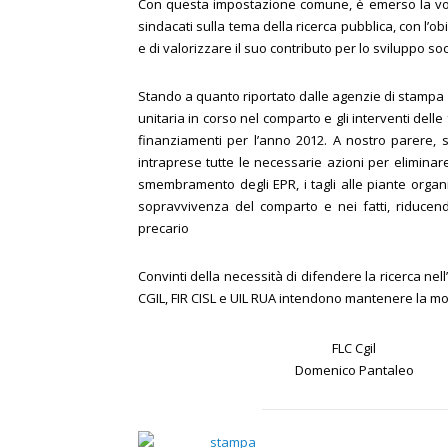
Con questa impostazione comune, è emerso la volont
sindacati sulla tema della ricerca pubblica, con l’ob
e di valorizzare il suo contributo per lo sviluppo s
Stando a quanto riportato dalle agenzie di stampa 
unitaria in corso nel comparto e gli interventi delle 
finanziamenti per l’anno 2012. A nostro parere, s
intraprese tutte le necessarie azioni per eliminare 
smembramento degli EPR, i tagli alle piante organi
sopravvivenza del comparto e nei fatti, riducend
precario
Convinti della necessità di difendere la ricerca nell
CGIL, FIR CISL e UIL RUA intendono mantenere la mob
FLC Cgil
Domenico Pantaleo