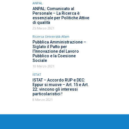
ANPAL
ANPAL: Comunicato al
Personale – La Ricerca è
essenziale per Politiche Attive
di qualità
25 Marzo 2021
Ricerca Università Afam
Pubblica Amministrazione –
Siglato il Patto per
l’Innovazione del Lavoro
Pubblico e la Coesione
Sociale
10 Marzo 2021
ISTAT
ISTAT – Accordo RUP e DEC:
Eppur si muove – Art. 15 e Art.
22: vincono gli interessi
particolaristici !
8 Marzo 2021