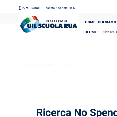
C
27.9
Rome
sabato 8 Agosto 2026
HOME
CHI SIAMO
ULTIME:
Pubblica A
Ricerca Università Afam
Ricerca
Ricerca No Spend