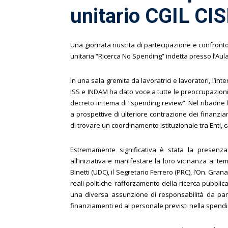
unitario CGIL CIS
Una giornata riuscita di partecipazione e confronto:
unitaria “Ricerca No Spending” indetta presso l’Aul
In una sala gremita da lavoratrici e lavoratori, l’in
ISS e INDAM ha dato voce a tutte le preoccupazioni sul
decreto in tema di “spending review”. Nel ribadire le
a prospettive di ulteriore contrazione dei finanzia
di trovare un coordinamento istituzionale tra Enti, 
Estremamente significativa è stata la presenza
all’iniziativa e manifestare la loro vicinanza ai temi
Binetti (UDC), il Segretario Ferrero (PRC), l’On. Gra
reali politiche rafforzamento della ricerca pubblic
una diversa assunzione di responsabilità da parte 
finanziamenti ed al personale previsti nella spend