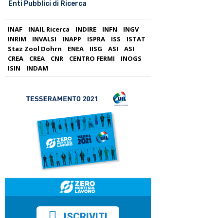
Enti Pubblici di Ricerca
INAF
INAIL Ricerca
INDIRE
INFN
INGV
INRIM
INVALSI
INAPP
ISPRA
ISS
ISTAT
Staz Zool Dohrn
ENEA
IISG
ASI
ASI
CREA
CREA
CNR
CENTRO FERMI
INOGS
ISIN
INDAM
ISCRIVITI