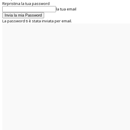
Rirpristina la tua password
la tua email
La password ti è stata inviata per email.
C
22.7
Rome
venerdì 7 Agosto 2026
Home
Chi siamo
La UIL RUA
Segreteria Nazionale