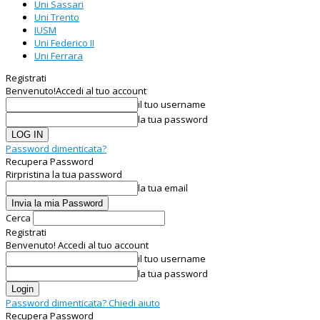
Uni Sassari
Uni Trento
IUSM
Uni Federico II
Uni Ferrara
Registrati
Benvenuto!
Accedi al tuo account
il tuo username
la tua password
Password dimenticata?
Recupera Password
Rirpristina la tua password
la tua email
Cerca
Registrati
Benvenuto! Accedi al tuo account
il tuo username
la tua password
Password dimenticata? Chiedi aiuto
Recupera Password