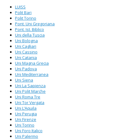
LUISS
Polit Bari
Polit Torino
Pont. Uni Gregoriana
Pont. Ist. Biblico
Uni della Tuscia
Uni Bologna
Uni Cagliari
Uni Cassino
Uni Catania
Uni Magna Grecia
Uni Padova
Uni Mediterranea
Uni Siena
Uni La Sapienza
Uni Polit Marche
Uni Roma Tre
Uni Tor Vergata
Uni L’Aquila
Uni Perugia
Uni Firenze
Uni Torino
Uni Foro Italico
Uni Palermo