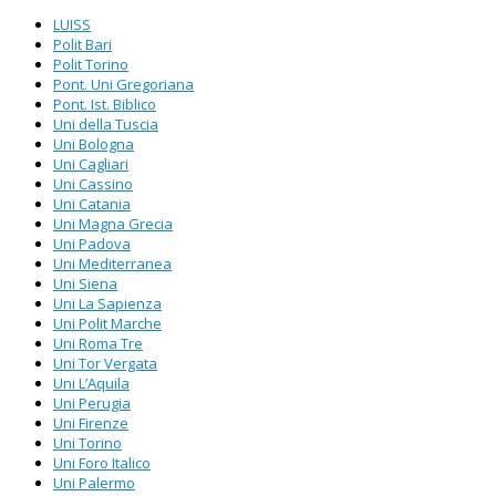
LUISS
Polit Bari
Polit Torino
Pont. Uni Gregoriana
Pont. Ist. Biblico
Uni della Tuscia
Uni Bologna
Uni Cagliari
Uni Cassino
Uni Catania
Uni Magna Grecia
Uni Padova
Uni Mediterranea
Uni Siena
Uni La Sapienza
Uni Polit Marche
Uni Roma Tre
Uni Tor Vergata
Uni L’Aquila
Uni Perugia
Uni Firenze
Uni Torino
Uni Foro Italico
Uni Palermo