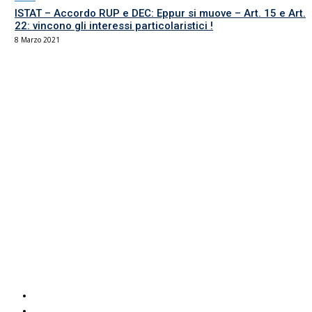
ISTAT – Accordo RUP e DEC: Eppur si muove – Art. 15 e Art.
22: vincono gli interessi particolaristici !
8 Marzo 2021
Il sindacato del comparto Ricerca, Università e AFAM
La sede
Via Umbria 15
00187 Roma
Tel 06.4870125
Fax 06.87459039
email Scuola
email RUA
PEC RUA
Servizi UIL
Italuil
CAF Uil