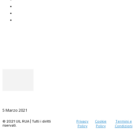
ADOC
Uniat
Uil Mobbing & Stalking
Seguici
Facebook
Instagram
Il punto del Segretario Generale
La Ricerca, il volano da sostenere nel prossimo futuro
5 Marzo 2021
Privacy
Cookie
Termini e
© 2021 UIL RUA | Tutti i diritti
riservati.
Policy
Policy
Condizioni