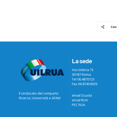
Con
La sede
Via Umbria 15
00187 Roma
Tel 06.4870125
Fax 06.87459039
Il sindacato del comparto
email Scuola
Ricerca, Università e AFAM
email RUA
PEC RUA