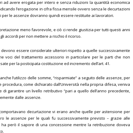
tori ad avere erogata per intero e senza riduzioni la quantità economica
ndicando l’erogazione in cifra fissa mensile ovvero senza le decurtazioni
 per le assenze dovranno quindi essere restituite ai lavoratori.
retazione meno favorevole, e ciò ci rende giustizia per tutti questi anni
gli accordi per non mettere a rischio il ricorso.
e devono essere considerate ulteriori rispetto a quelle successivamente
rie voci del trattamento accessorio in particolare per le parti che non
ate per la posticipata costituzione ed incremento dell’art. 41.
nche l’utilizzo delle somme, “risparmiate” a seguito delle assenze, per
ale procedura, come dichiarato dall’Università nella propria difesa, veniva
 di garantire un livello retributivo “pari a quello dell’anno precedente,
temente dalle assenze.
e comportavano decurtazione vi erano anche quelle per astensione per
ero le assenze per le quali fu successivamente previsto – grazie alle
che ha però il sapore di una concessione mentre la retribuzione doveva
to.