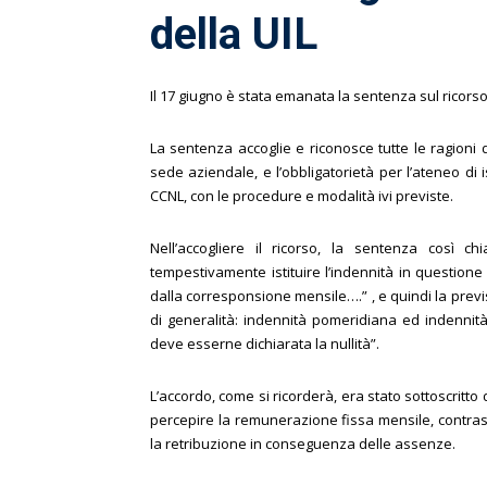
della UIL
Il 17 giugno è stata emanata la sentenza sul ricors
La sentenza accoglie e riconosce tutte le ragioni d
sede aziendale, e l’obbligatorietà per l’ateneo di 
CCNL, con le procedure e modalità ivi previste.
Nell’accogliere il ricorso, la sentenza così 
tempestivamente istituire l’indennità in question
dalla corresponsione mensile….” , e quindi la previs
di generalità: indennità pomeridiana ed indennità 
deve esserne dichiarata la nullità”.
L’accordo, come si ricorderà, era stato sottoscritto d
percepire la remunerazione fissa mensile, contra
la retribuzione in conseguenza delle assenze.