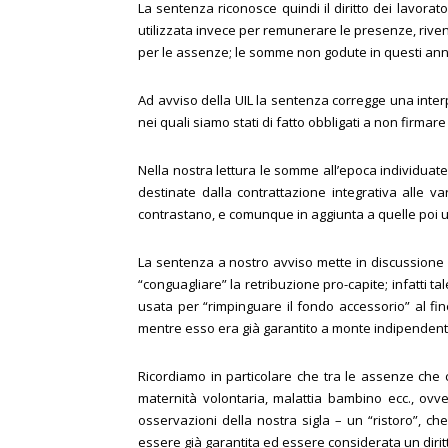
La sentenza riconosce quindi il diritto dei lavora
utilizzata invece per remunerare le presenze, rive
per le assenze; le somme non godute in questi anni
Ad avviso della UIL la sentenza corregge una interp
nei quali siamo stati di fatto obbligati a non firmare 
Nella nostra lettura le somme all’epoca individuat
destinate dalla contrattazione integrativa alle va
contrastano, e comunque in aggiunta a quelle poi us
La sentenza a nostro avviso mette in discussione a
“conguagliare” la retribuzione pro-capite; infatti t
usata per “rimpinguare il fondo accessorio” al fine
mentre esso era già garantito a monte indipenden
Ricordiamo in particolare che tra le assenze ch
maternità volontaria, malattia bambino ecc., ovv
osservazioni della nostra sigla – un “ristoro”, 
essere già garantita ed essere considerata un dirit