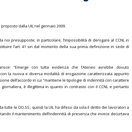
o proposto dalla UIL nel gennaio 2009.
a noi presupposte; in particolare, l’impossibilità di derogare al CCNL in
istituire l’art. 41 sin dal momento della sua prima definizione in sede di
chiarisce: “Emerge con tutta evidenza che l’Ateneo avrebbe dovuto
e con la nuova e diversa modalità di erogazione caratterizzata appunto
ione dell’accordo in cui “mantiene le tipologie di indennità con carattere
giornaliera, è illegittima in quanto in contrasto con il CCNL e pertanto
a tutte le OO.SS.; quindi la UIL ha difeso da sola il diritto dei lavoratori a
stando il mantenimento dell’indennità di presenza che invece decurtava