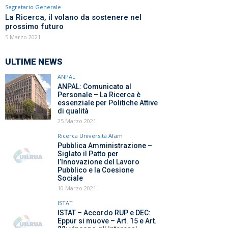
Segretario Generale
La Ricerca, il volano da sostenere nel
prossimo futuro
5 Marzo 2021
ULTIME NEWS
ANPAL
ANPAL: Comunicato al
Personale – La Ricerca è
essenziale per Politiche Attive
di qualità
25 Marzo 2021
Ricerca Università Afam
Pubblica Amministrazione –
Siglato il Patto per
l’Innovazione del Lavoro
Pubblico e la Coesione
Sociale
10 Marzo 2021
ISTAT
ISTAT – Accordo RUP e DEC:
Eppur si muove – Art. 15 e Art.