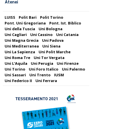
Atenei
LUISS
Polit Bari
Polit Torino
Pont. Uni Gregoriana
Pont. Ist. Biblico
Uni della Tuscia
Uni Bologna
Uni Cagliari
Uni Cassino
Uni Catania
Uni Magna Grecia
Uni Padova
Uni Mediterranea
Uni Siena
Uni La Sapienza
Uni Polit Marche
Uni Roma Tre
Uni Tor Vergata
Uni L’Aquila
Uni Perugia
Uni Firenze
Uni Torino
Uni Foro Italico
Uni Palermo
Uni Sassari
Uni Trento
IUSM
Uni Federico II
Uni Ferrara