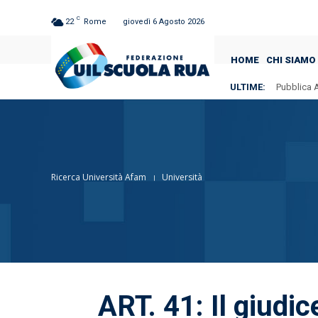
C
22
Rome
giovedì 6 Agosto 2026
HOME
CHI SIAMO
ULTIME:
Pubblica A
Ricerca Università Afam
Università
ART. 41: Il giudic