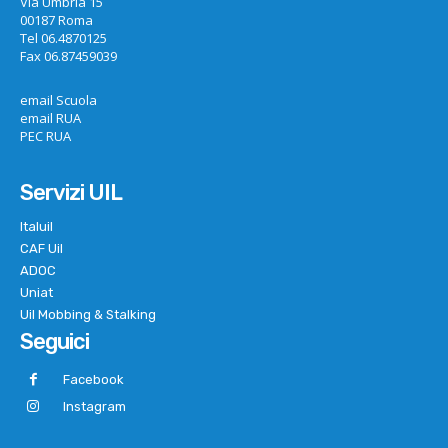
Via Umbria 15
00187 Roma
Tel 06.4870125
Fax 06.87459039
email Scuola
email RUA
PEC RUA
Servizi UIL
Italuil
CAF Uil
ADOC
Uniat
Uil Mobbing & Stalking
Seguici
Facebook
Instagram