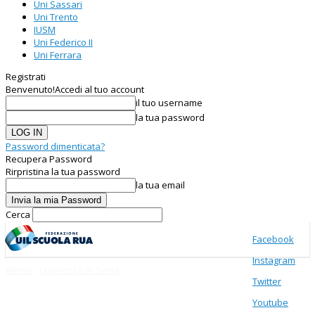
Uni Sassari
Uni Trento
IUSM
Uni Federico II
Uni Ferrara
Registrati
Benvenuto!
Accedi al tuo account
il tuo username
la tua password
Password dimenticata?
Recupera Password
Rirpristina la tua password
la tua email
Cerca
Facebook
Instagram
Atenei
Università di Siena
Twitter
Youtube