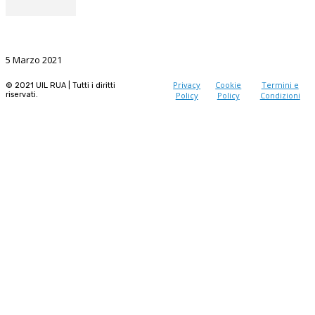
La Ricerca, il volano da sostenere nel prossimo futuro
5 Marzo 2021
Privacy
Cookie
Termini e
© 2021 UIL RUA | Tutti i diritti
riservati.
Policy
Policy
Condizioni