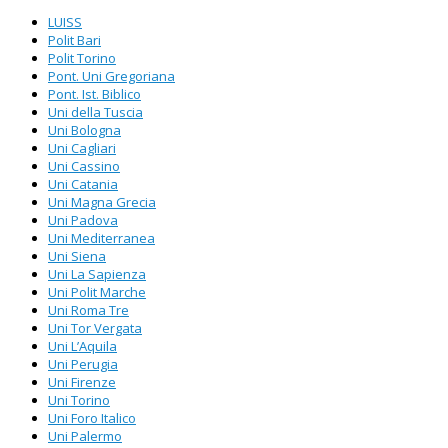
LUISS
Polit Bari
Polit Torino
Pont. Uni Gregoriana
Pont. Ist. Biblico
Uni della Tuscia
Uni Bologna
Uni Cagliari
Uni Cassino
Uni Catania
Uni Magna Grecia
Uni Padova
Uni Mediterranea
Uni Siena
Uni La Sapienza
Uni Polit Marche
Uni Roma Tre
Uni Tor Vergata
Uni L’Aquila
Uni Perugia
Uni Firenze
Uni Torino
Uni Foro Italico
Uni Palermo