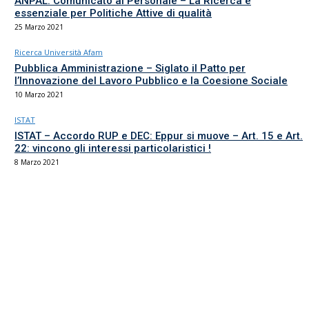
ANPAL: Comunicato al Personale – La Ricerca è
essenziale per Politiche Attive di qualità
25 Marzo 2021
Ricerca Università Afam
Pubblica Amministrazione – Siglato il Patto per
l’Innovazione del Lavoro Pubblico e la Coesione Sociale
10 Marzo 2021
ISTAT
ISTAT – Accordo RUP e DEC: Eppur si muove – Art. 15 e Art.
22: vincono gli interessi particolaristici !
8 Marzo 2021
Il sindacato del comparto Ricerca, Università e AFAM
La sede
Via Umbria 15
00187 Roma
Tel 06.4870125