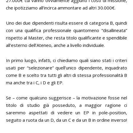
27.000€ cui vanno ovviamente aggiunti i costi di missione,
che ipotizziamo all’incirca ammontare ad altri 30.000€.
Uno dei due dipendenti risulta essere di categoria B, quindi
con una qualifica professionale quantomeno “disallineata”
rispetto al Master, che resta titolo qualificante e spendibile
all’esterno dell’Ateneo, anche a livello individuale.
In primo luogo, infatti, ci chiediamo quali siano stati i criteri
usati per “selezionare” quell’unico dipendente, inquadrato
come B e scelto tra tutti gli altri di stessa professionalità B
ma anche tra i C, i D e gli EP.
Se – come qualcuno suggerisce – la motivazione fosse nel
titolo di studio già posseduto, a maggior ragione ci
saremmo aspettati di vedere un EP in pole-position,
seguito a ruota da un D, da un C e da un B in ordine inverso!