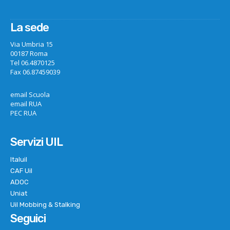
La sede
Via Umbria 15
00187 Roma
Tel 06.4870125
Fax 06.87459039
email Scuola
email RUA
PEC RUA
Servizi UIL
Italuil
CAF Uil
ADOC
Uniat
Uil Mobbing & Stalking
Seguici