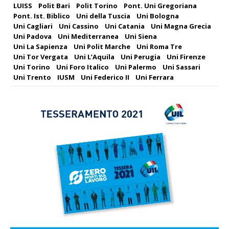
LUISS
Polit Bari
Polit Torino
Pont. Uni Gregoriana
Pont. Ist. Biblico
Uni della Tuscia
Uni Bologna
Uni Cagliari
Uni Cassino
Uni Catania
Uni Magna Grecia
Uni Padova
Uni Mediterranea
Uni Siena
Uni La Sapienza
Uni Polit Marche
Uni Roma Tre
Uni Tor Vergata
Uni L’Aquila
Uni Perugia
Uni Firenze
Uni Torino
Uni Foro Italico
Uni Palermo
Uni Sassari
Uni Trento
IUSM
Uni Federico II
Uni Ferrara