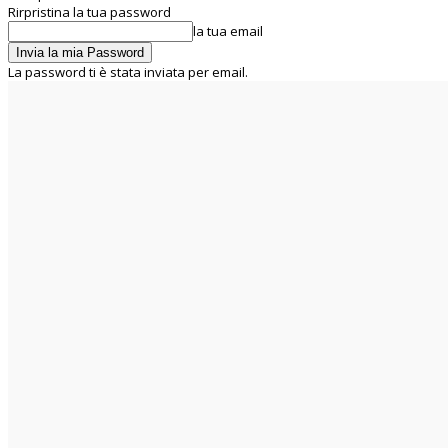
Rirpristina la tua password
la tua email
La password ti è stata inviata per email.
C
22.7
Rome
venerdì 7 Agosto 2026
Home
Chi siamo
La UIL RUA
Segreteria Nazionale