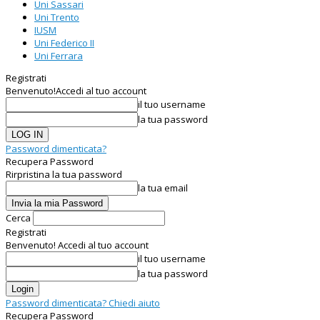
Uni Sassari
Uni Trento
IUSM
Uni Federico II
Uni Ferrara
Registrati
Benvenuto!
Accedi al tuo account
il tuo username
la tua password
Password dimenticata?
Recupera Password
Rirpristina la tua password
la tua email
Cerca
Registrati
Benvenuto! Accedi al tuo account
il tuo username
la tua password
Password dimenticata? Chiedi aiuto
Recupera Password