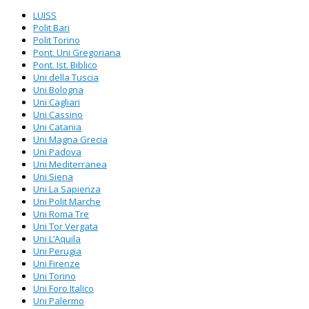
LUISS
Polit Bari
Polit Torino
Pont. Uni Gregoriana
Pont. Ist. Biblico
Uni della Tuscia
Uni Bologna
Uni Cagliari
Uni Cassino
Uni Catania
Uni Magna Grecia
Uni Padova
Uni Mediterranea
Uni Siena
Uni La Sapienza
Uni Polit Marche
Uni Roma Tre
Uni Tor Vergata
Uni L’Aquila
Uni Perugia
Uni Firenze
Uni Torino
Uni Foro Italico
Uni Palermo