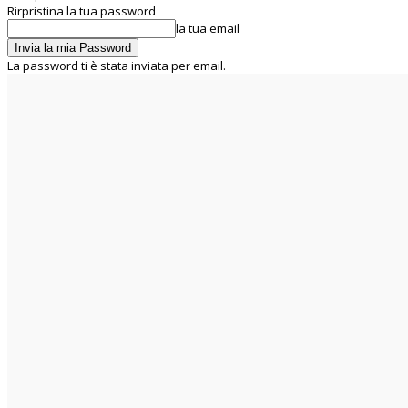
Rirpristina la tua password
la tua email
La password ti è stata inviata per email.
C
27
Rome
venerdì 7 Agosto 2026
Home
Chi siamo
La UIL RUA
Segreteria Nazionale