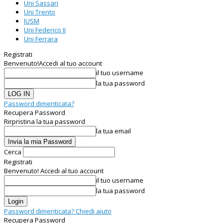
Uni Sassari
Uni Trento
IUSM
Uni Federico II
Uni Ferrara
Registrati
Benvenuto!
Accedi al tuo account
il tuo username
la tua password
Password dimenticata?
Recupera Password
Rirpristina la tua password
la tua email
Cerca
Registrati
Benvenuto! Accedi al tuo account
il tuo username
la tua password
Password dimenticata? Chiedi aiuto
Recupera Password