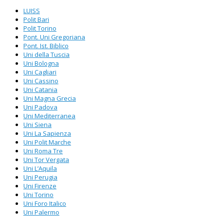
LUISS
Polit Bari
Polit Torino
Pont. Uni Gregoriana
Pont. Ist. Biblico
Uni della Tuscia
Uni Bologna
Uni Cagliari
Uni Cassino
Uni Catania
Uni Magna Grecia
Uni Padova
Uni Mediterranea
Uni Siena
Uni La Sapienza
Uni Polit Marche
Uni Roma Tre
Uni Tor Vergata
Uni L’Aquila
Uni Perugia
Uni Firenze
Uni Torino
Uni Foro Italico
Uni Palermo