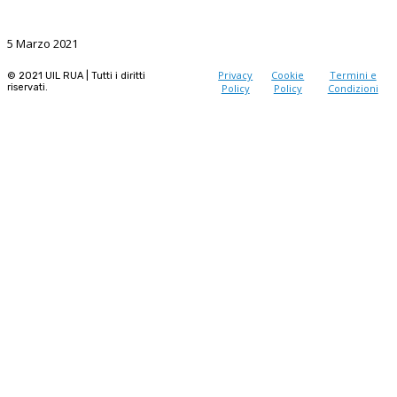
La Ricerca, il volano da sostenere nel prossimo futuro
5 Marzo 2021
Privacy
Cookie
Termini e
© 2021 UIL RUA | Tutti i diritti
riservati.
Policy
Policy
Condizioni