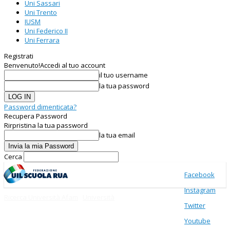
Uni Sassari
Uni Trento
IUSM
Uni Federico II
Uni Ferrara
Registrati
Benvenuto!
Accedi al tuo account
il tuo username
la tua password
Password dimenticata?
Recupera Password
Rirpristina la tua password
la tua email
Cerca
Facebook
Instagram
Ricerca Università Afam
Università
Twitter
Youtube