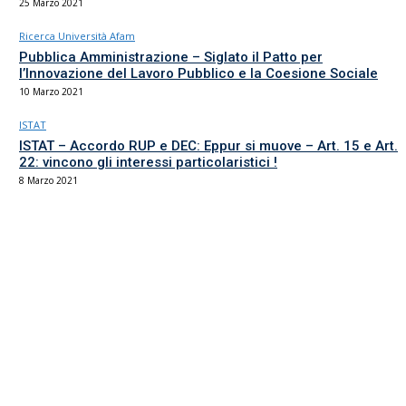
25 Marzo 2021
Ricerca Università Afam
Pubblica Amministrazione – Siglato il Patto per
l’Innovazione del Lavoro Pubblico e la Coesione Sociale
10 Marzo 2021
ISTAT
ISTAT – Accordo RUP e DEC: Eppur si muove – Art. 15 e Art.
22: vincono gli interessi particolaristici !
8 Marzo 2021
Il sindacato del comparto Ricerca, Università e AFAM
La sede
Via Umbria 15
00187 Roma
Tel 06.4870125
Fax 06.87459039