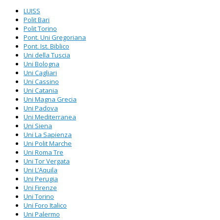
LUISS
Polit Bari
Polit Torino
Pont. Uni Gregoriana
Pont. Ist. Biblico
Uni della Tuscia
Uni Bologna
Uni Cagliari
Uni Cassino
Uni Catania
Uni Magna Grecia
Uni Padova
Uni Mediterranea
Uni Siena
Uni La Sapienza
Uni Polit Marche
Uni Roma Tre
Uni Tor Vergata
Uni L’Aquila
Uni Perugia
Uni Firenze
Uni Torino
Uni Foro Italico
Uni Palermo