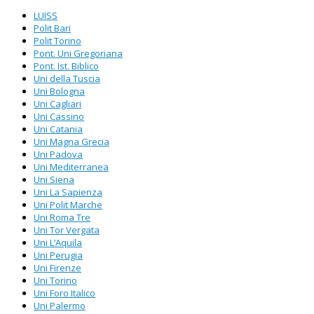
LUISS
Polit Bari
Polit Torino
Pont. Uni Gregoriana
Pont. Ist. Biblico
Uni della Tuscia
Uni Bologna
Uni Cagliari
Uni Cassino
Uni Catania
Uni Magna Grecia
Uni Padova
Uni Mediterranea
Uni Siena
Uni La Sapienza
Uni Polit Marche
Uni Roma Tre
Uni Tor Vergata
Uni L’Aquila
Uni Perugia
Uni Firenze
Uni Torino
Uni Foro Italico
Uni Palermo