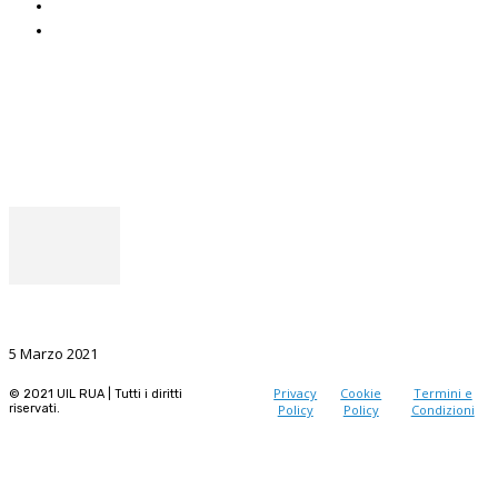
Uniat
Uil Mobbing & Stalking
Seguici
Facebook
Instagram
Il punto del Segretario Generale
La Ricerca, il volano da sostenere nel prossimo futuro
5 Marzo 2021
Privacy
Cookie
Termini e
© 2021 UIL RUA | Tutti i diritti
riservati.
Policy
Policy
Condizioni