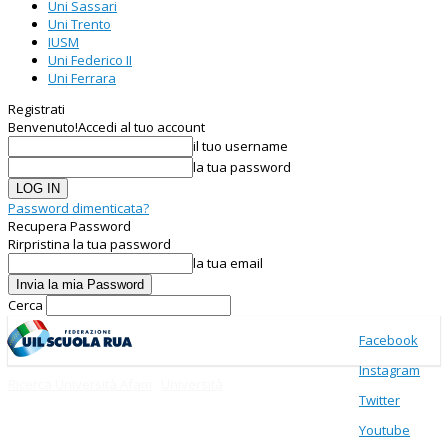
Uni Sassari
Uni Trento
IUSM
Uni Federico II
Uni Ferrara
Registrati
Benvenuto!
Accedi al tuo account
il tuo username
la tua password
Password dimenticata?
Recupera Password
Rirpristina la tua password
la tua email
Cerca
Facebook
Instagram
Ricerca Università Afam
Università
Twitter
Youtube