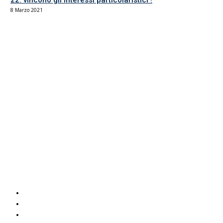
22: vincono gli interessi particolaristici !
8 Marzo 2021
Il sindacato del comparto Ricerca, Università e AFAM
La sede
Via Umbria 15
00187 Roma
Tel 06.4870125
Fax 06.87459039
email Scuola
email RUA
PEC RUA
Servizi UIL
Italuil
CAF Uil
ADOC